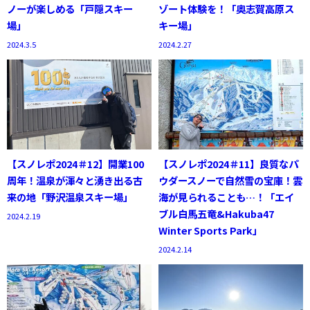
ノーが楽しめる「戸隠スキー
ゾート体験を！「奥志賀高原ス
場」
キー場」
2024.3.5
2024.2.27
【スノレポ2024＃12】開業100
【スノレポ2024＃11】良質なパ
周年！温泉が渾々と湧き出る古
ウダースノーで自然雪の宝庫！雲
来の地「野沢温泉スキー場」
海が見られることも…！「エイ
ブル白馬五竜&Hakuba47
2024.2.19
Winter Sports Park」
2024.2.14