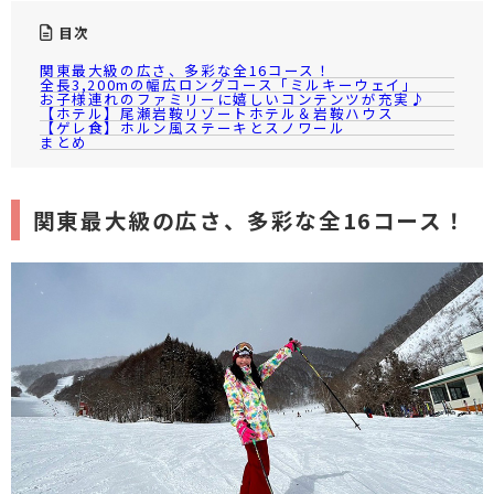
目次
関東最大級の広さ、多彩な全16コース！
全長3,200mの幅広ロングコース「ミルキーウェイ」
お子様連れのファミリーに嬉しいコンテンツが充実♪
【ホテル】尾瀬岩鞍リゾートホテル＆岩鞍ハウス
【ゲレ食】ホルン風ステーキとスノワール
まとめ
関東最大級の広さ、多彩な全16コース！