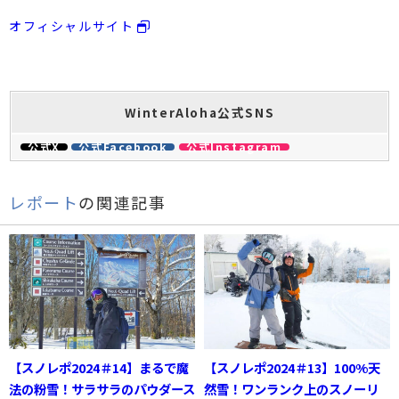
オフィシャルサイト
WinterAloha公式SNS
公式X
公式Facebook
公式Instagram
レポート
の関連記事
【スノレポ2024＃14】まるで魔
【スノレポ2024＃13】100%天
法の粉雪！サラサラのパウダース
然雪！ワンランク上のスノーリ