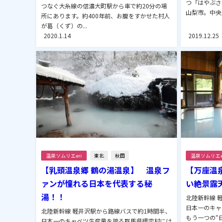
つ「はやぶさ
つなぐ大糸線の信濃大町駅から車で約20分の場
山梨市。中央道
所にあります。約400年前、お腹をすかせた村人
が葛（くず）の...
2020.1.14
2019.12.25
温泉ソムリエeri
東北
秋田
温泉ソムリエe
【乳頭温泉郷 鶴の湯温泉】 温泉フ
【万座温
ァンが憧れる日本を代表する秘
い絶景露
湯！！
北陸新幹線 
日本一のキャ
北陸新幹線 軽井沢駅から路線バスで約1時間半、
もう一つの“
日本一のキャベツ生産量を誇る群馬県嬬恋村には