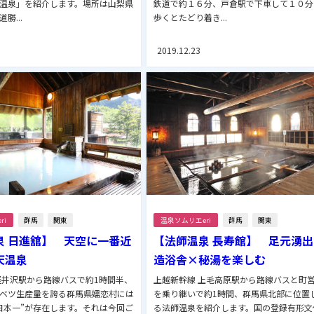
温泉」を紹介します。場所は山梨県
鉄道で約１６分、戸倉駅で下車して１０分
勝...
歩くとたどり着き...
2019.12.23
ri
群馬
関東
温泉ソムリエeri
群馬
関東
泉 日進舘】 天空に一番近
【法師温泉 長寿館】 足元湧
天温泉
造浴舎×秘湯を楽しむ
軽井沢駅から路線バスで約1時間半、
上越新幹線 上毛高原駅から路線バスと町
ベツ生産量を誇る群馬県嬬恋村には
を乗り継いで約1時間、群馬県北部に位置
日本一”が存在します。それは今回ご
る法師温泉を紹介します。国の登録有形文