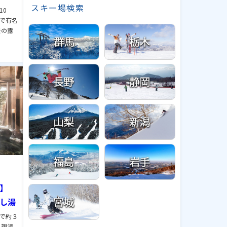
スキー場検索
10
で有名
景の露
泉】
隠し湯
で約３
科親湯