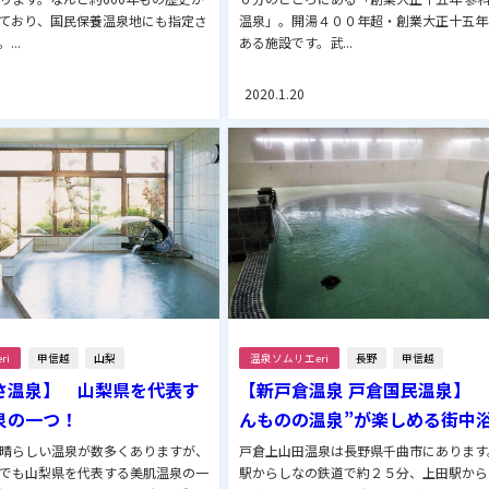
ており、国民保養温泉地にも指定さ
温泉」。開湯４００年超・創業大正十五年
...
ある施設です。武...
2020.1.20
ri
甲信越
山梨
温泉ソムリエeri
長野
甲信越
さ温泉】 山梨県を代表す
【新戸倉温泉 戸倉国民温泉】 
泉の一つ！
んものの温泉”が楽しめる街中
晴らしい温泉が数多くありますが、
戸倉上山田温泉は長野県千曲市にあります
でも山梨県を代表する美肌温泉の一
駅からしなの鉄道で約２５分、上田駅から