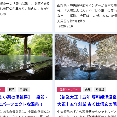
郷の一つ「野地温泉」。６箇所ある
山梨県・中央道甲府南インターから車で約
れ雰囲気が異なり、館内にいながら
分、「大塚にんじん」や「甘々娘」の産地
め...
な市川三郷町。 今回はこの街にある、絶
天風呂を持つ日帰り...
2020.2.10
ri
長野
甲信越
温泉ソムリエeri
長野
甲信越
泉 小梨の湯笹屋】 泉質・
【創業大正十五年 蓼科親湯温
にパーフェクトな温泉！
大正十五年創業 古くは信玄の
にある白骨温泉は、中部山岳国立公
中央特急あずさの茅野駅からシャトルバス
ります。なんと約600年もの歴史が
０分のところにある「創業大正十五年 蓼