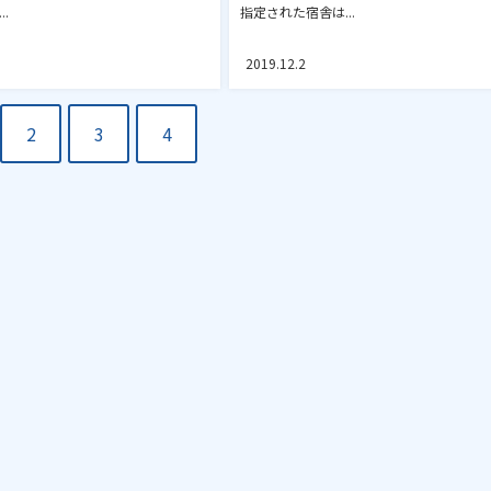
.
指定された宿舎は...
2019.12.2
2
3
4