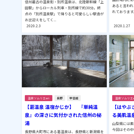
信州最古の温泉街・別所温泉は、北陸新幹線「上
あると言われ
田駅」からローカル列車・別所線で約30分。終
れております。
点の「別所温泉駅」で降りると可愛らしい駅舎が
お出迎えをしてく...
2020.2.3
2020.1.27
温泉ソムリエeri
長野
甲信越
温泉ソムリエe
【葛温泉 温宿かじか】 『単純温
【はやぶ
泉』の深さに気付かされた信州の秘
る美肌温
湯
山梨県には素
今回はその中
長野県大町市にある葛温泉は、長野県と新潟県を