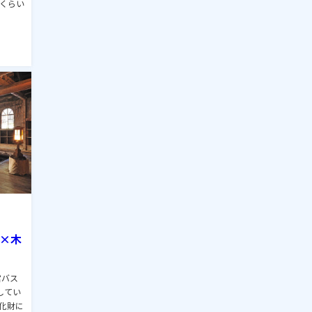
くらい
出×木
営バス
してい
化財に