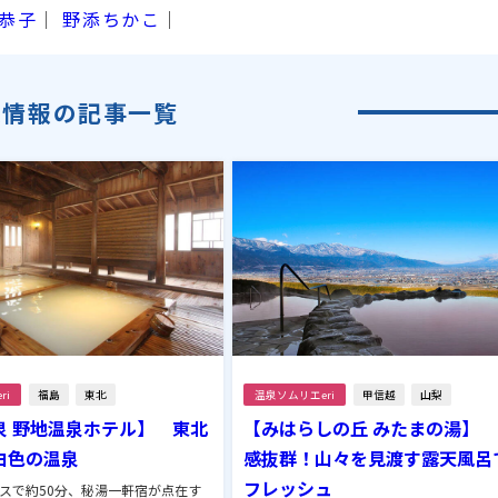
恭子
｜
野添ちかこ
｜
泉情報の記事一覧
ri
福島
東北
温泉ソムリエeri
甲信越
山梨
泉 野地温泉ホテル】 東北
【みはらしの丘 みたまの湯】
白色の温泉
感抜群！山々を見渡す露天風呂
フレッシュ
スで約50分、秘湯一軒宿が点在す