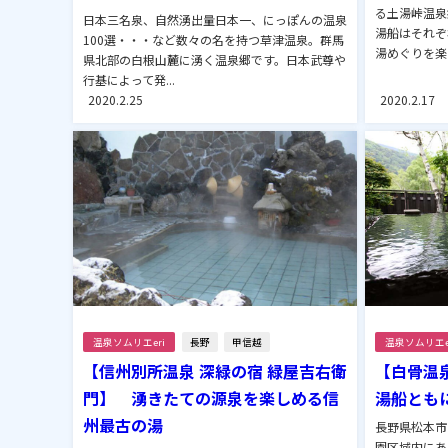
る土湯峠温泉
日本三名泉、自然湧出量日本一、にっぽんの温泉
湯船はそれぞ
100選・・・など数々の名を持つ草津温泉。群馬
湯めぐりを楽し
県北部の白根山麓に湧く温泉郷です。日本武尊や
行基によって発...
2020.2.25
2020.2.17
温泉ソムリエeri
長野
甲信越
温泉ソムリエe
【信州別所温泉 深緑の宿 緑屋吉右衛
【白骨温
門】 湧きたての源泉を楽しめる信
湯船とも
州最古の湯
長野県松本市
園区域内にあ