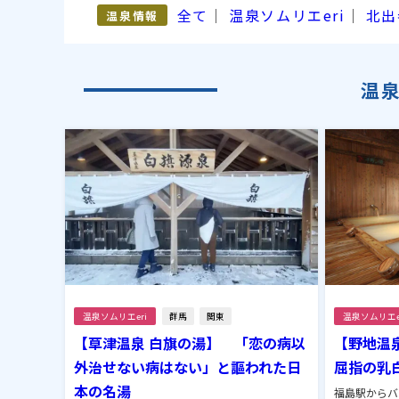
全て
｜
温泉ソムリエeri
｜
北出
温泉情報
温
温泉ソムリエeri
群馬
関東
温泉ソムリエe
【草津温泉 白旗の湯】 「恋の病以
【野地温
外治せない病はない」と謳われた日
屈指の乳
本の名湯
福島駅からバ