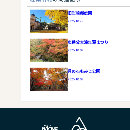
旧岩崎邸庭園
2025.10.28
奥秩父大滝紅葉まつり
2025.10.03
月の石もみじ公園
2025.10.03