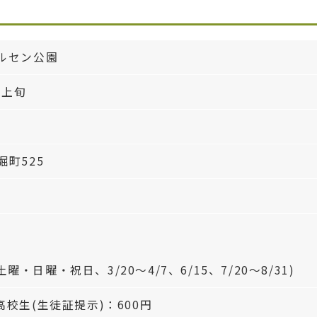
ルセン公園
月上旬
町525
の土曜・日曜・祝日、3/20～4/7、6/15、7/20～8/31)
高校生(生徒証提示)：600円