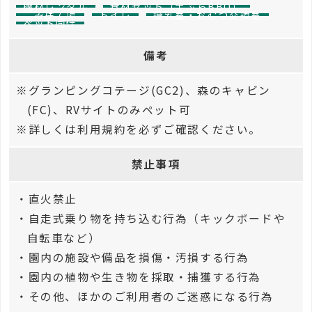
機材レンタル
食材セット（手ぶらBBQ）
ごみ捨て場
トイレ
授乳室・おむつ交換室
ペット同伴
備考
※グランピングコテージ(GC2)、森のキャビン
(FC)、RVサイトのみペット可
※詳しくは利用規約を必ずご確認ください。
禁止事項
・直火禁止
・自走式乗り物を持ち込む行為（キックボードや
自転車など）
・園内の施設や備品を損傷・汚損する行為
・園内の植物や生き物を採取・捕獲する行為
・その他、ほかのご利用者のご迷惑になる行為