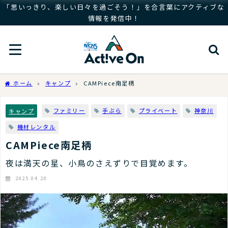
「思いっきり、楽しい日々を過ごそう！」を合言葉にアクティブな
情報を発信中！
ホーム
キャンプ
CAMPiece南足柄
ファミリー
手ぶら
プライベート
神奈川
キャンプ
機材レンタル
CAMPiece南足柄
夜は満天の星、小鳥のさえずりで目覚めます。
2025.04.20