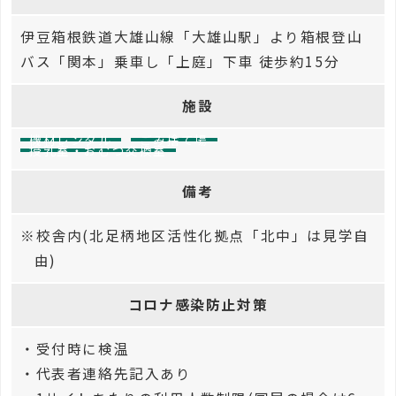
伊豆箱根鉄道大雄山線「大雄山駅」より箱根登山
バス「関本」乗車し「上庭」下車 徒歩約15分
施設
機材レンタル
ごみ捨て場
授乳室・おむつ交換室
備考
※校舎内(北足柄地区活性化拠点「北中」は見学自
由)
コロナ感染防止対策
・受付時に検温
・代表者連絡先記入あり