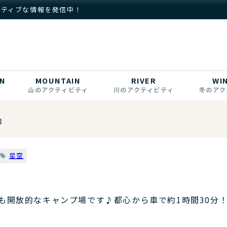
クティブな情報を発信中！
N
MOUNTAIN
RIVER
WI
山のアクティビティ
川のアクティビティ
冬のアク
諸
星空
諸
も開放的なキャンプ場です♪都心から車で約1時間30分