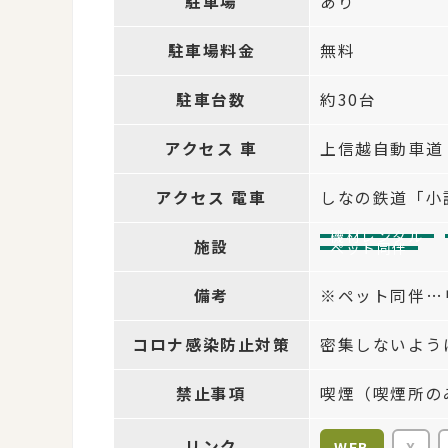
駐車場
あり
駐車場料金
無料
駐車台数
約30台
アクセス 車
上信越自動車道「
アクセス 電車
しなの鉄道「小
機材レンタル
施設
ペット同伴
備考
※ペット同伴…
コロナ感染防止対策
密集しないよう
禁止事項
喫煙（喫煙所の
リンク
WEB
X