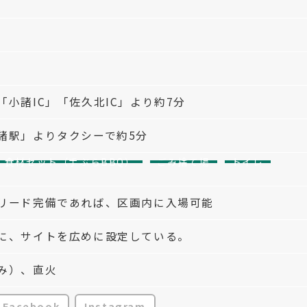
小諸IC」「佐久北IC」より約7分
諸駅」よりタクシーで約5分
食材セット（手ぶらBBQ）
ごみ捨て場
トイレ
リード完備であれば、区画内に入場可能
に、サイトを広めに設定している。
み）、直火
Facebook
Instagram