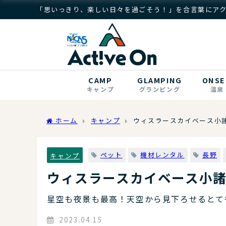
「思いっきり、楽しい日々を過ごそう！」を合言葉にア
CAMP
GLAMPING
ONSE
キャンプ
グランピング
温泉
ホーム
キャンプ
ウィスラースカイベース小
ペット
機材レンタル
長野
キャンプ
ウィスラースカイベース小
星空も夜景も最高！天空から見下ろせるとて
2023.04.15