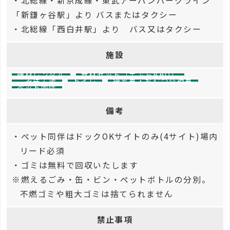
・北総線・新京成線・東武アーバンパークライン
「新鎌ヶ谷駅」より バスまたはタクシー
・北総線「西白井駅」より バス又はタクシー
施設
機材レンタル
食材セット（手ぶらBBQ）
ごみ捨て場
トイレ
授乳室・おむつ交換室
ペット同伴
備考
・ペット同伴はドックOKサイトのみ(4サイト)場内
リード必須
・ゴミは無料で回収いたします
※燃えるごみ・缶・ビン・ペットボトルの分別。
不燃ゴミや粗大ゴミは捨てられません
禁止事項