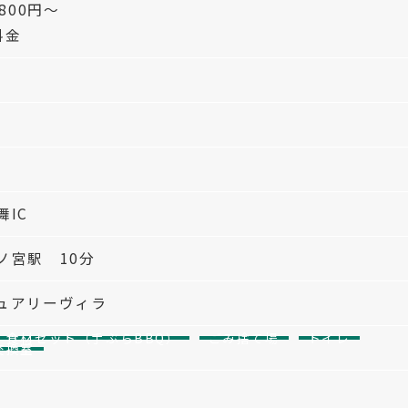
800円～
料金
IC
ノ宮駅 10分
ュアリーヴィラ
食材セット（手ぶらBBQ）
ごみ捨て場
トイレ
交換室