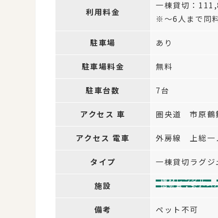
一棟貸切：111,
利用料金
※～6人まで同
駐車場
あり
駐車場料金
無料
駐車台数
7台
アクセス 車
圏央道 市原鶴舞
アクセス 電車
外房線 上総一
タイプ
一棟貸切ラグジ
機材レンタル
施設
授乳室・おむつ
備考
ペット不可