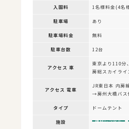
入園料
1名様料金(4名様
駐車場
あり
駐車場料金
無料
駐車台数
12台
東京より110分
アクセス 車
房総スカイライ
JR東日本 内
アクセス 電車
→房州大橋バス
タイプ
ドームテント
機材レンタル
施設