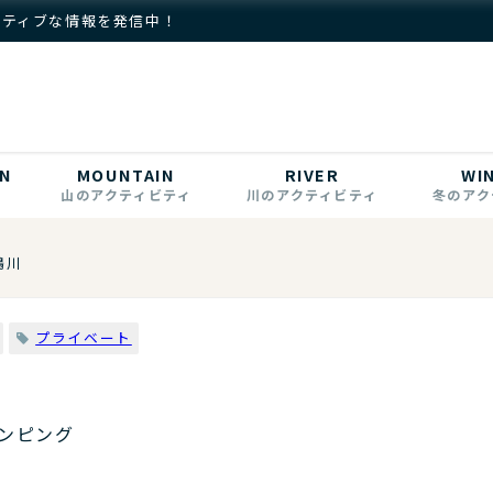
クティブな情報を発信中！
N
MOUNTAIN
RIVER
WI
山のアクティビティ
川のアクティビティ
冬のアク
鴨川
プライベート
ンピング