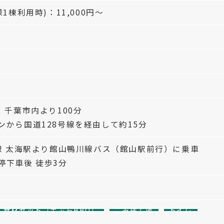
1棟利用時)：11,000円～
、千葉市内より100分
ンから国道128号線を経由して約15分
房線 太海駅より館山鴨川線バス（館山駅前行）に乗車
停下車後 徒歩3分
食材セット（手ぶらBBQ）
ごみ捨て場
トイレ