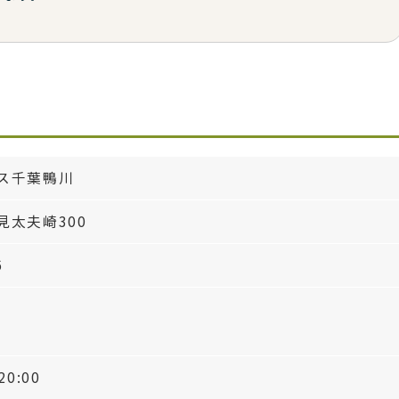
ス千葉鴨川
見太夫崎300
6
0:00