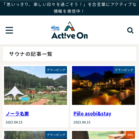
「思いっきり、楽しい日々を過ごそう！」を合言葉にアクティブな
情報を発信中！
サウナの記事一覧
グランピング
グランピング
ノーラ名栗
Piilo asobi&stay
2023.04.15
2023.04.15
グランピング
BBQ