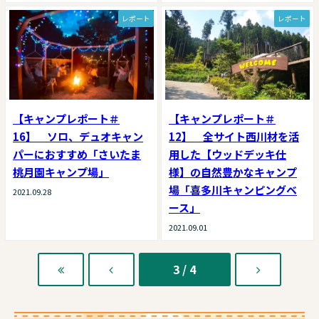
レポート
レポート
【キャンプレポート＃
【キャンプレポート＃
16】 ソロ、デュオキャン
12】 全サイト西川材を活
パーにおすすめ「さいたま
用した【ウッドデッキ仕
桃月園キャンプ場」
様】の自然豊かなキャンプ
場「喜多川キャンピングベ
2021.09.28
ース」
2021.09.01
3 / 4