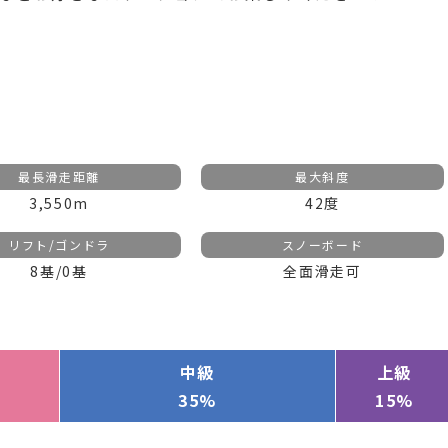
最長滑走距離
最大斜度
3,550m
42度
リフト/ゴンドラ
スノーボード
8基/0基
全面滑走可
中級
上級
35%
15%