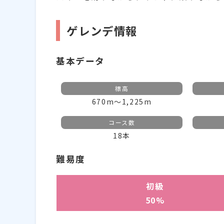
ゲレンデ情報
基本データ
標高
670m～1,225m
コース数
18本
難易度
初級
50%