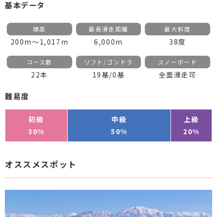
基本データ
標高
最長滑走距離
最大斜度
200m～1,017m
6,000m
38度
コース数
リフト/ゴンドラ
スノーボード
22本
19基/0基
全面滑走可
難易度
初級
中級
上級
30%
50%
20%
オススメスポット