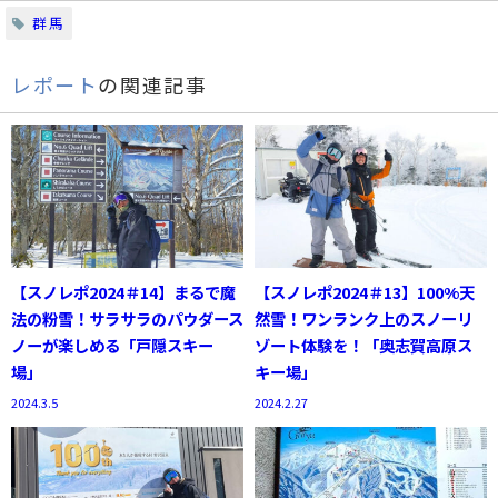
群馬
レポート
の関連記事
【スノレポ2024＃14】まるで魔
【スノレポ2024＃13】100%天
法の粉雪！サラサラのパウダース
然雪！ワンランク上のスノーリ
ノーが楽しめる「戸隠スキー
ゾート体験を！「奥志賀高原ス
場」
キー場」
2024.3.5
2024.2.27