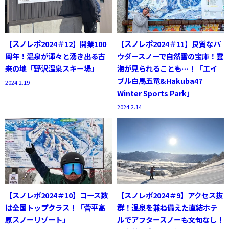
【スノレポ2024＃12】開業100
【スノレポ2024＃11】良質なパ
周年！温泉が渾々と湧き出る古
ウダースノーで自然雪の宝庫！雲
来の地「野沢温泉スキー場」
海が見られることも…！「エイ
ブル白馬五竜&Hakuba47
2024.2.19
Winter Sports Park」
2024.2.14
【スノレポ2024＃10】コース数
【スノレポ2024＃9】アクセス抜
は全国トップクラス！「菅平高
群！温泉を兼ね備えた直結ホテ
原スノーリゾート」
ルでアフタースノーも文句なし！