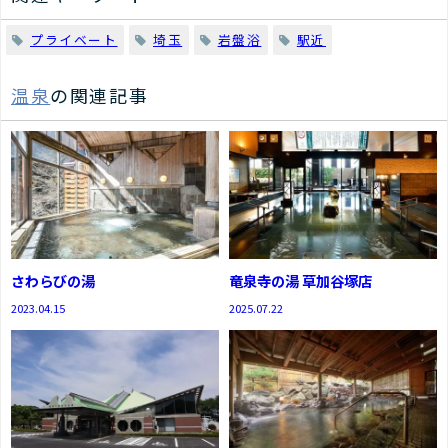
プライベート
埼玉
岩盤浴
駅近
温泉
の関連記事
さわらびの湯
竜泉寺の湯 草加谷塚店
2023.04.15
2025.07.22