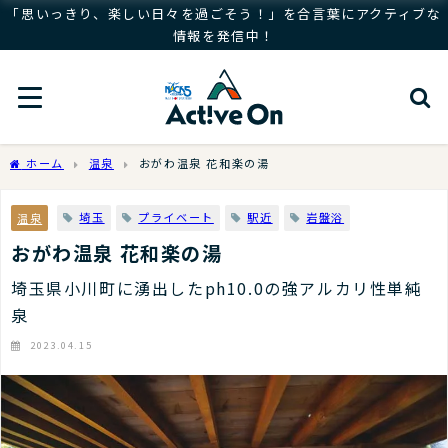
「思いっきり、楽しい日々を過ごそう！」を合言葉にアクティブな
情報を発信中！
ホーム
温泉
おがわ温泉 花和楽の湯
埼玉
プライベート
駅近
岩盤浴
温泉
おがわ温泉 花和楽の湯
埼玉県小川町に湧出したph10.0の強アルカリ性単純
泉
2023.04.15