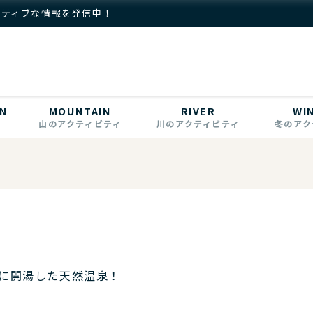
クティブな情報を発信中！
N
MOUNTAIN
RIVER
WI
山のアクティビティ
川のアクティビティ
冬のアク
に開湯した天然温泉！