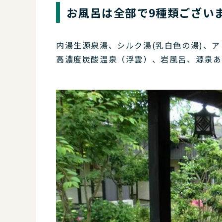
お風呂は全部で9種類ござい
内湯生源泉湯、シルク湯(乳白色の湯)、
高濃度炭酸温泉（浮雲）、岩風呂、源泉あ