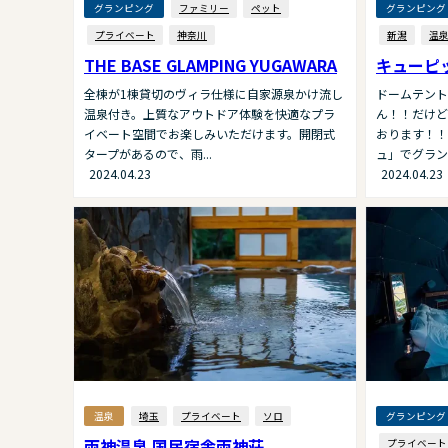
グランピング
ファミリー
ペット
グランピング
プライベート
神奈川
新潟
温
THE BASE GLAMPING YUGAWARA
キューピ
全棟が1棟貸切のヴィラ仕様に自家源泉かけ流し
ドームテント
温泉付き。上質なアウトドア体験を快適なプラ
ん！！だけど
イベート空間でお楽しみいただけます。開閉式
おります！！
タープがあるので、雨...
ュ」でグランピ
2024.04.23
2024.04.23
温泉
埼玉
プライベート
ソロ
グランピング
両神温泉 国民宿舎両神荘
プライベート