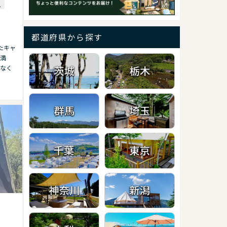
ト
都道府県から探す
たキャ
満
なく