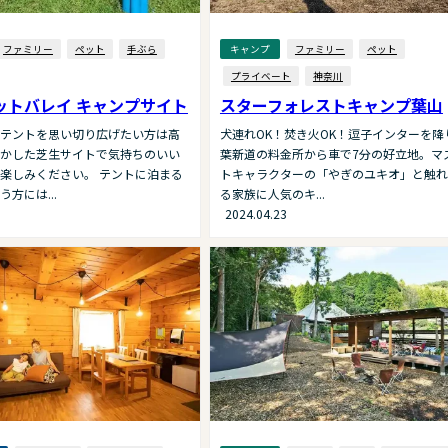
ファミリー
ペット
手ぶら
キャンプ
ファミリー
ペット
プライベート
神奈川
ットバレイ キャンプサイト
スターフォレストキャンプ葉山
テントを思い切り広げたい方は⾼
犬連れOK！焚き火OK！逗子インターを降
かした芝⽣サイトで気持ちのいい
葉新道の料金所から車で7分の好立地。マ
楽しみください。 テントに泊まる
トキャラクターの「やぎのユキオ」と触れ
⽅には...
る家族に人気のキ...
2024.04.23