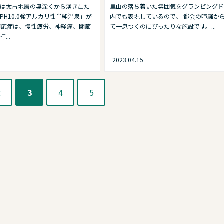
は太古地層の奥深くから湧き出た
里山の落ち着いた雰囲気をグランピングド
PH10.0強アルカリ性単純温泉」が
内でも表現しているので、 都会の喧騒か
適応症は、慢性疲労、神経痛、関節
て一息つくのにぴったりな施設です。...
...
2023.04.15
2
3
4
5