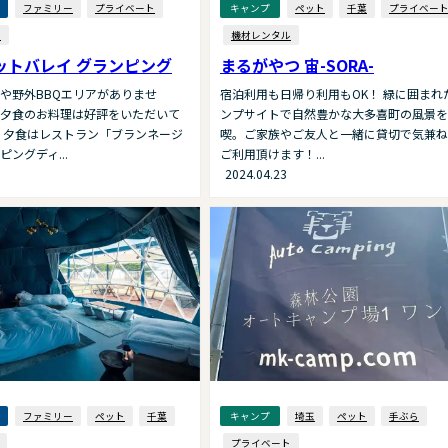
ファミリー
プライベート
キャンプ
ペット
千葉
プライベー
泉
機材レンタル
ットバレイ グランピング
まるがやつ 宙-SORA-
や野外BBQエリアがありませ
宿泊利用も日帰り利用もOK！ 緑に囲まれ
夕食のお料理は好評をいただいて
ンプサイトで自然豊かな大多喜町の風景を
 ⼣⾷はレストラン「ブランネージ
喫。ご家族やご友人と一緒に貸切で気兼ね
ングディ...
ご利用頂けます！...
2024.04.23
ファミリー
ペット
千葉
キャンプ
埼玉
ペット
手ぶら
プライベート