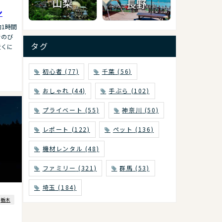
ン
1時間
でのび
タグ
近くに
初心者
(77)
千葉
(56)
おしゃれ
(44)
手ぶら
(102)
プライベート
(55)
神奈川
(50)
レポート
(122)
ペット
(136)
機材レンタル
(48)
ファミリー
(321)
群馬
(53)
埼玉
(184)
栃木