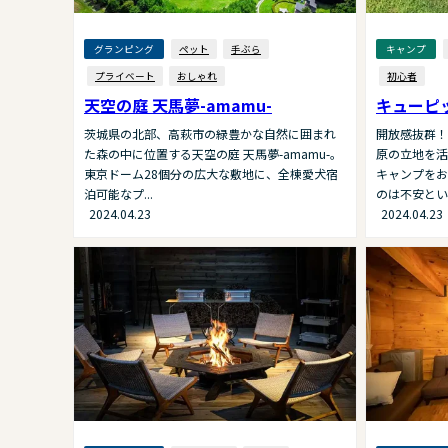
グランピング
ペット
手ぶら
キャンプ
プライベート
おしゃれ
初心者
天空の庭 天馬夢-amamu-
キューピ
茨城県の北部、高萩市の緑豊かな自然に囲まれ
開放感抜群！
た森の中に位置する天空の庭 天馬夢-amamu-。
原の⽴地を活
東京ドーム28個分の広大な敷地に、全棟愛犬宿
キャンプをお
泊可能なプ...
のは不安という
2024.04.23
2024.04.23