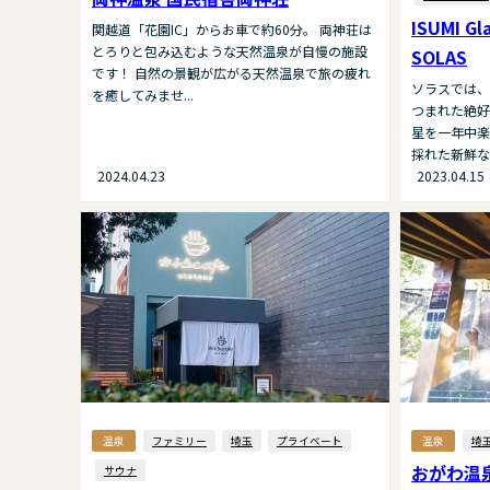
ISUMI Gl
関越道「花園IC」からお車で約60分。 両神荘は
とろりと包み込むような天然温泉が自慢の施設
SOLAS
です！ 自然の景観が広がる天然温泉で旅の疲れ
ソラスでは、
を癒してみませ...
つまれた絶好
星を一年中楽
採れた新鮮な海
2024.04.23
2023.04.15
温泉
ファミリー
埼玉
プライベート
温泉
埼
おがわ温
サウナ