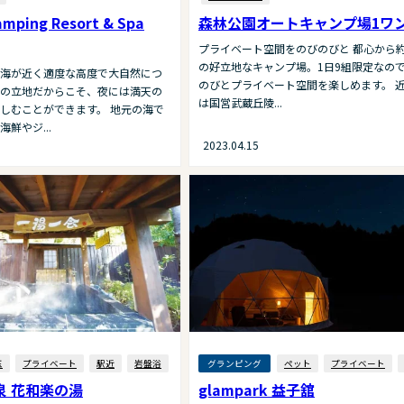
amping Resort & Spa
森林公園オートキャンプ場1ワ
プライベート空間をのびのびと 都心から約
の好立地なキャンプ場。1日9組限定なの
海が近く適度な高度で大自然につ
のびとプライベート空間を楽しめます。 
の立地だからこそ、夜には満天の
は国営武蔵丘陵...
しむことができます。 地元の海で
鮮やジ...
2023.04.15
玉
プライベート
駅近
岩盤浴
グランピング
ペット
プライベート
泉 花和楽の湯
glampark 益子舘