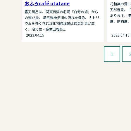
おふろcafé utatane
花和楽の湯に
天然温泉、「
露天風呂は、関東有数の名湯「白寿の湯」から
あります。 
の運び湯。 埼玉県神流川の流れを汲み、ナトリ
痛、筋肉痛、打
ウムを多く含む塩化物強塩泉は保温効果が高
く、冷え性・疲労回復効...
2023.04.15
2023.04.15
1