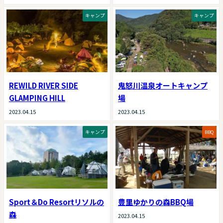
キャンプ
キャンプ
REWILD RIVER SIDE
鬼怒川温泉オートキャンプ
GLAMPING HILL
場
2023.04.15
2023.04.15
キャンプ
BBQ
Sport＆Do Resortリソルの
豊里ゆかりの森BBQ場
森
2023.04.15