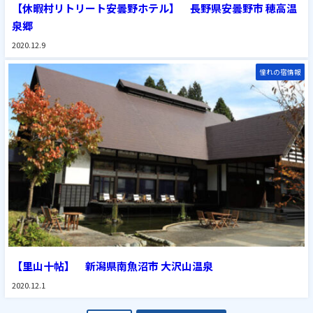
【休暇村リトリート安曇野ホテル】 長野県安曇野市 穂高温
泉郷
2020.12.9
憧れの宿情報
【里山十帖】 新潟県南魚沼市 大沢山温泉
2020.12.1