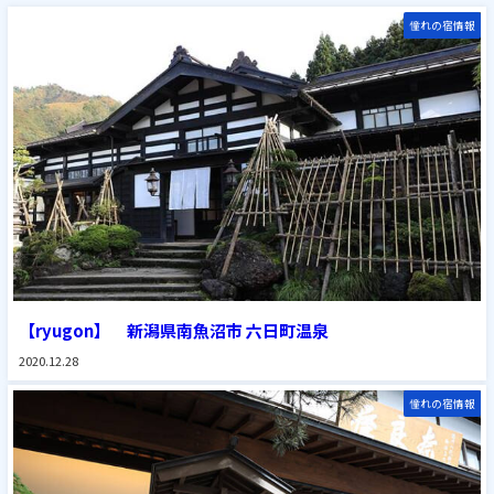
憧れの宿情報
【ryugon】 新潟県南魚沼市 六日町温泉
2020.12.28
憧れの宿情報