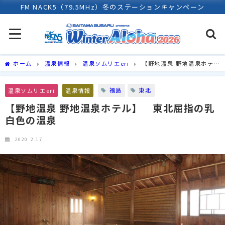
FM NACK5（79.5MHz）冬のステーションキャンペーン
ホーム
温泉情報
温泉ソムリエeri
【野地温泉 野地温泉ホテ
ル】 東北屈指の乳白色の温泉
福島
東北
温泉ソムリエeri
温泉情報
【野地温泉 野地温泉ホテル】 東北屈指の乳
白色の温泉
2020.2.17