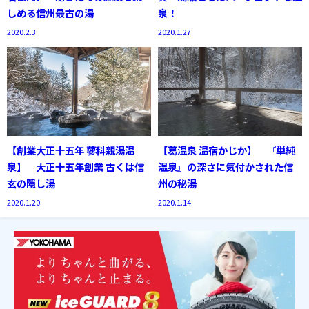
しめる信州最古の湯
泉！
2020.2.3
2020.1.27
【創業大正十五年 蓼科親湯温
【葛温泉 温宿かじか】 『単純
泉】 大正十五年創業 古くは信
温泉』の深さに気付かされた信
玄の隠し湯
州の秘湯
2020.1.20
2020.1.14