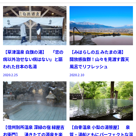
【草津温泉 白旗の湯】 「恋の
【みはらしの丘 みたまの湯】
病以外治せない病はない」と謳
開放感抜群！山々を見渡す露天
われた日本の名湯
風呂でリフレッシュ
2020.2.25
2020.2.10
【信州別所温泉 深緑の宿 緑屋吉
【白骨温泉 小梨の湯笹屋】 泉
右衛門】 湧きたての源泉を楽
質・湯船ともにパーフェクトな温