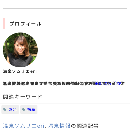
プロフィール
温泉ソムリエeri
温泉愛好家。温泉を愛しすぎてお給料と休日はほぼ温泉に注ぐ、大の温泉好き。好きな湯船は何時間でも眺めていられる。
エステスクールで学んだ美容皮膚学と温泉の知識を生かして温泉の美容力を日々発信するWEBメディア『
』を運営。
美肌温泉手帖
関連キーワード
東北
福島
温泉ソムリエeri
,
温泉情報
の関連記事